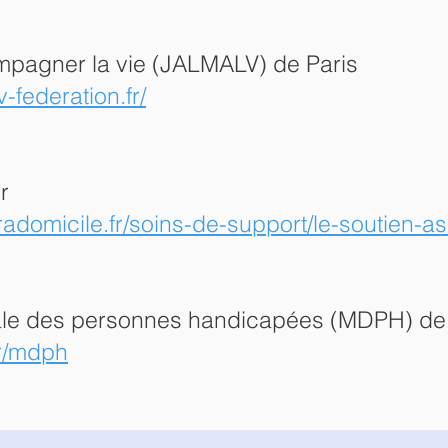
mpagner la vie (JALMALV) de Paris
-federation.fr/
r
radomicile.fr/soins-de-support/le-soutien-ass
le des personnes handicapées (MDPH) de 
fr/mdph