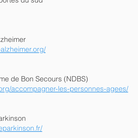
lzheimer
ealzheimer.org/
ame de Bon Secours (NDBS)
.org/accompagner-les-personnes-agees/
arkinson
eparkinson.fr/